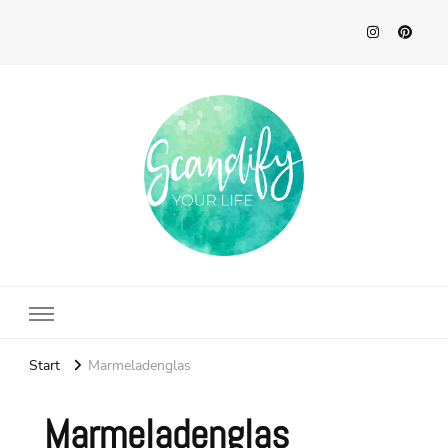
Scandify Your Life
Start
Marmeladenglas
Marmeladenglas