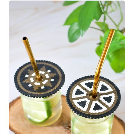
Wenn
einer
sagt,
dass
es
vorher
schöner
war,
dann
KNALLTS!
#badezimmer
#makeover
#badezimmerdesign
#renovieren
#altbau