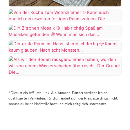
Throwback
to
2024
Von
als
der
wir
Küche
DIY
endlich
zum
Zitronen
unsere
Wohnzimmer
Mosaik
Terrasse
Der
in
erste
Kann
Hab
Angriff
Raum
euch
richtig
genommen
im
endlich
Als
Spaß
haben
Haus
den
wir
am
ist
zweiten
den
Mosaiken
#terrassengestaltung
* Dies ist ein Affiliate-Link. Als Amazon-Partner verdiene ich an
endlich
fertigen
Boden
gefunden
#terrasse
qualifizierten Verkäufen. Für dich ändert sich der Preis allerdings nicht,
fertig
Raum
rausgenommen
sodass du keine Nachteile hast und mich zeitgleich unterstützt.
#terrasseinspiration
zeigen.
haben,
Wenn
Kanns
Die
wurden
man
kaum
Küche
wir
sich
glauben.
kommt
von