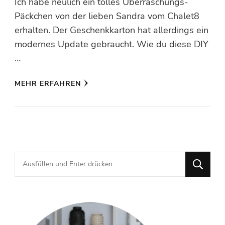
Ich habe neulich ein tolles Überraschungs-
Päckchen von der lieben Sandra vom Chalet8
erhalten. Der Geschenkkarton hat allerdings ein
modernes Update gebraucht. Wie du diese DIY
…
MEHR ERFAHREN
Suchst
du
nach
etwas?