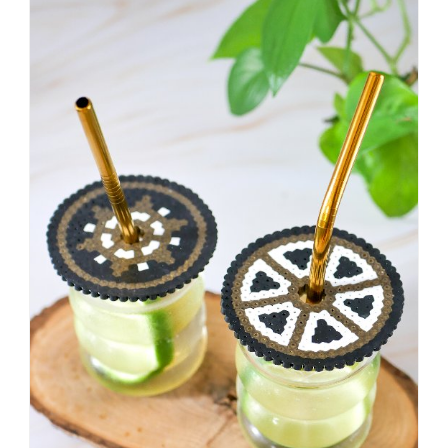
sagt,
dass
es
vorher
schöner
war,
dann
KNALLTS!
#badezimmer
#makeover
#badezimmerdesign
#renovieren
#altbau