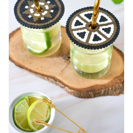
#badezimmer
#makeover
#badezimmerdesign
#renovieren
#altbau