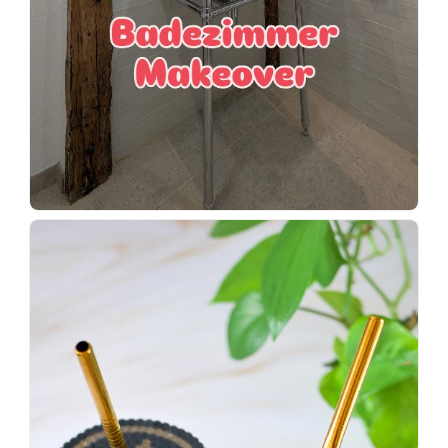
Wenn
einer
sagt,
dass
es
vorher
schöner
war,
dann
KNALLTS!