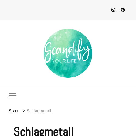
Scandify Your Life
Start
Schlagmetall
Schlagmetall