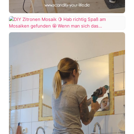
Von
der
Küche
DIY
zum
Zitronen
Wohnzimmer
Mosaik
Kann
Hab
euch
richtig
endlich
Spaß
den
am
zweiten
Mosaiken
fertigen
gefunden
Raum
zeigen.
Wenn
Die
man
Küche
sich
kommt
das
auf
Glas