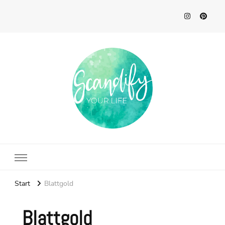
Scandify Your Life
Start
Blattgold
Blattgold