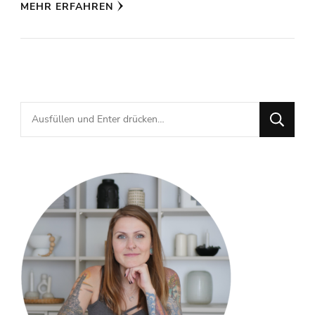
MEHR ERFAHREN
Suchst
du
nach
etwas?