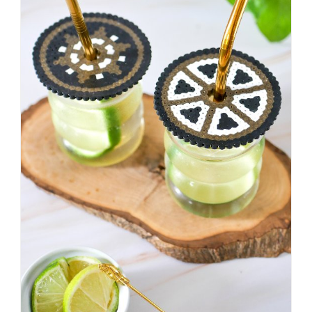
KNALLTS!
#badezimmer
#makeover
#badezimmerdesign
#renovieren
#altbau