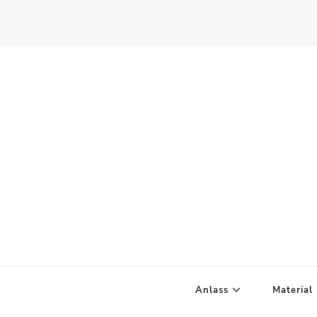
Scandify Your Life
Anlass
Material