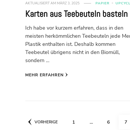
AKTUALISIERT AM
MÄRZ 3, 2025
PAPIER
UPCYC
Karten aus Teebeuteln basteln
Ich habe vor kurzem erfahren, dass in den
meisten herkömmlichen Teebeuteln jede M
Plastik enthalten ist. Deshalb kommen
Teebeutel übrigens nicht in den Biomüll,
sondern …
MEHR ERFAHREN
Seitennummerierun
SEITE
SEITE
SE
1
…
6
7
VORHERIGE