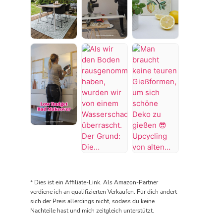
es
ertrinken
Badezimmer
vorher
🥺
wäre
schöner
#Bügelperlen
abgeschlossen,
war,
#bastelidee
aber
Throwback
Von
DIY
dann
wie
to
der
Zitronen
KNALLTS!
es
2024
Küche
Mosaik
😡
aussieht
als
zum
🍋
#badezimmer
muss
wir
Wohnzimmer
Hab
#makeover
die
endlich
✨
richtig
#badezimmerdesign
Wanne
unsere
Kann
Spaß
#renovieren
wieder
Terrasse
euch
am
#altbau
rausgerissen
Der
in
endlich
Mosaiken
werden
erste
Angriff
den
gefunden
😭
Raum
genommen
zweiten
🤩
es
Als
Man
im
haben
fertigen
Wenn
tropft…
wir
braucht
Haus
😅
Raum
man
den
keine
* Dies ist ein Affiliate-Link. Als Amazon-Partner
ist
#terrassengestaltung
zeigen.
sich
Boden
teuren
verdiene ich an qualifizierten Verkäufen. Für dich ändert
endlich
#terrasse
Die
das
rausgenommen
Gießformen,
sich der Preis allerdings nicht, sodass du keine
fertig
#terrasseinspiration
Küche
Glas
Nachteile hast und mich zeitgleich unterstützt.
haben,
um
🥹
kommt
selbst