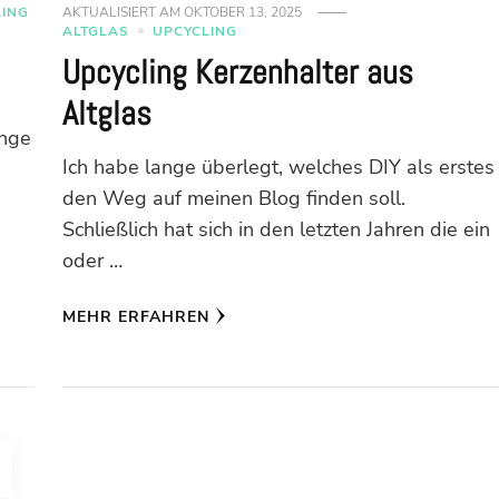
LING
AKTUALISIERT AM
OKTOBER 13, 2025
ALTGLAS
UPCYCLING
Upcycling Kerzenhalter aus
Altglas
enge
Ich habe lange überlegt, welches DIY als erstes
den Weg auf meinen Blog finden soll.
Schließlich hat sich in den letzten Jahren die ein
oder …
MEHR ERFAHREN
g
ITE