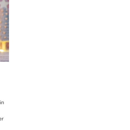
in
er