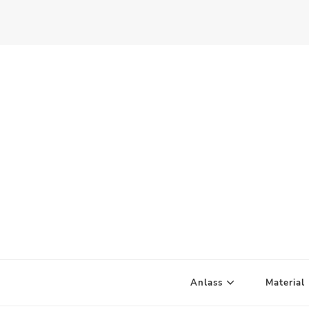
Scandify Your Life
Anlass
Material