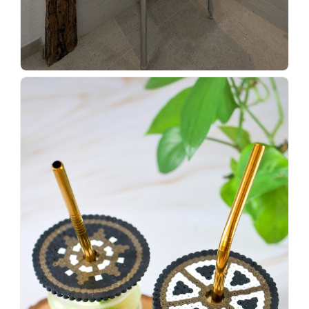
Wenn
einer
sagt,
dass
es
vorher
schöner
war,
dann
KNALLTS!
#badezimmer
#makeover
#badezimmerdesign
#renovieren
#altbau