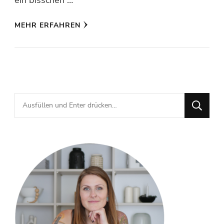
MEHR ERFAHREN
Suchst
du
nach
etwas?