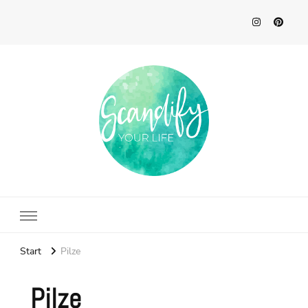
Scandify Your Life
Start
Pilze
Pilze