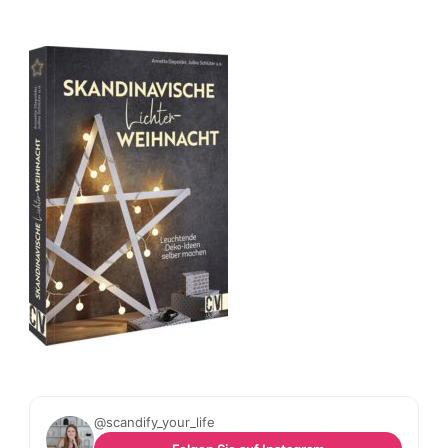
@scandify_your_life