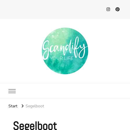
Scandify Your Life
Start
Segelboot
Segelboot