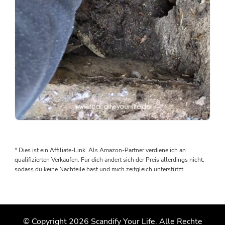
Als
wir
den
* Dies ist ein Affiliate-Link. Als Amazon-Partner verdiene ich an
Boden
qualifizierten Verkäufen. Für dich ändert sich der Preis allerdings nicht,
rausgenommen
sodass du keine Nachteile hast und mich zeitgleich unterstützt.
haben,
wurden
wir
von
© Copyright 2026
Scandify Your Life
. Alle Rechte
einem