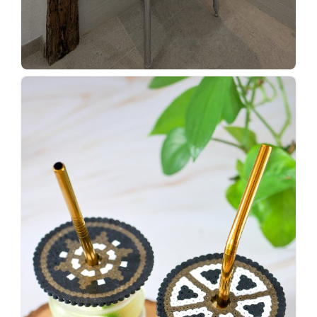
Wenn
einer
sagt,
dass
es
vorher
schöner
war,
dann
KNALLTS!
#badezimmer
#makeover
#badezimmerdesign
#renovieren
#altbau