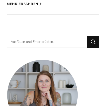
MEHR ERFAHREN
Suchst
du
nach
etwas?