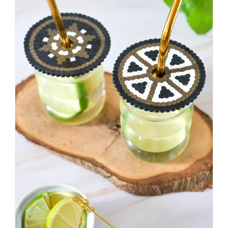
dann
KNALLTS!
#badezimmer
#makeover
#badezimmerdesign
#renovieren
#altbau