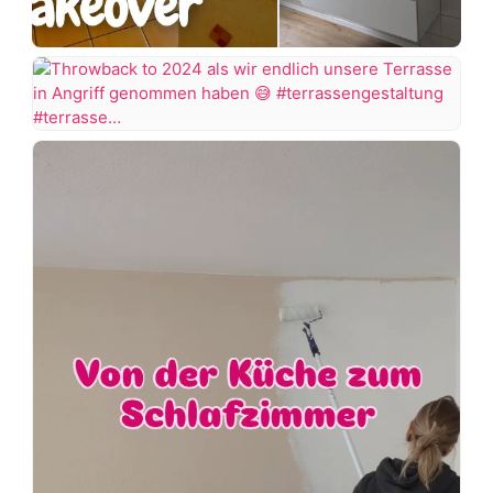
Ich
+7 more
dachte
das
Projekt
Throwback
Badezimmer
to
wäre
2024
abgeschlossen,
als
aber
wir
wie
endlich
es
unsere
aussieht
Terrasse
muss
in
die
Angriff
Wanne
genommen
wieder
haben
rausgerissen
werden
#terrassengestaltung
#terrasse