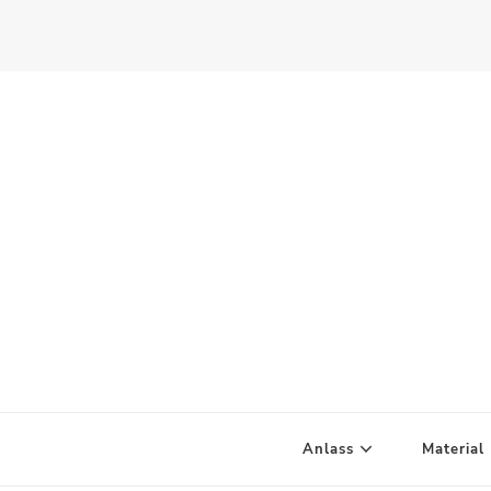
Scandify Your Life
Anlass
Material