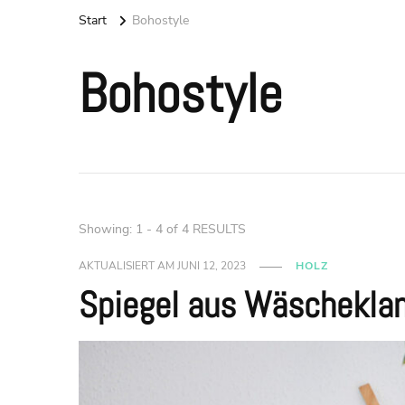
Start
Bohostyle
Bohostyle
Showing: 1 - 4 of 4 RESULTS
AKTUALISIERT AM
JUNI 12, 2023
HOLZ
Spiegel aus Wäschekla