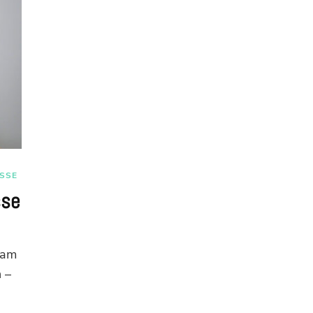
SSE
sse
ram
 –