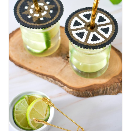
#badezimmer
#makeover
#badezimmerdesign
#renovieren
#altbau