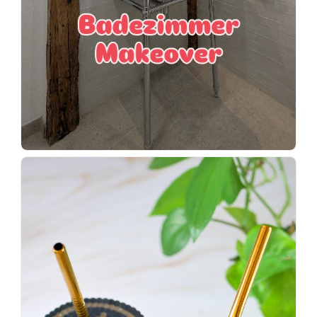
Wenn
einer
sagt,
dass
es
vorher
schöner
war,
dann
KNALLTS!