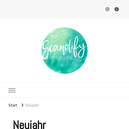
Scandify Your Life
Start
Neujahr
Neujahr