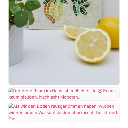
eine
andere…
DIY
Zitronen
Mosaik
Der
erste
Hab
Raum
richtig
im
Als
Spaß