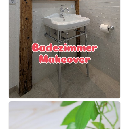
Wenn
einer
sagt,
dass
es