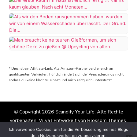
Zitronen
Mosaik
Der
erste
Hab
Raum
richtig
im
Als
Spaß
Haus
wir
am
ist
den
Mosaiken
Man
endlich
Boden
gefunden
braucht
fertig
rausgenommen
keine
* Dies ist ein Affiliate-Link. Als Amazon-Partner verdiene ich an
haben,
Wenn
teuren
Kanns
qualifizierten Verkäufen. Für dich ändert sich der Preis allerdings nicht,
wurden
man
Gießformen,
sodass du keine Nachteile hast und mich zeitgleich unterstützt.
kaum
wir
sich
um
glauben.
von
das
sich
Nach
einem
Glas
schöne
acht
Wasserschaden
selbst
Deko
Monaten
überrascht.
zuschneidet,
© Copyright 2026
Scandify Your Life
. Alle Rechte
zu
Renovierung
Der
kann
vorbehalten.
Vilva | Entwickelt von
Blossom Themes
.
gießen
kann
Grund:
man…
ich
Präsentiert von
WordPress
.
Datenschutzerklärung
Ich verwende Cookies, um für die Verbesserung meines Blogs
Die
Upcycling
endlich
dein Nutzungsverhalten zu analysieren.