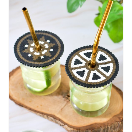
vorher
schöner
war,
dann
KNALLTS!
#badezimmer
#makeover
#badezimmerdesign
#renovieren
#altbau