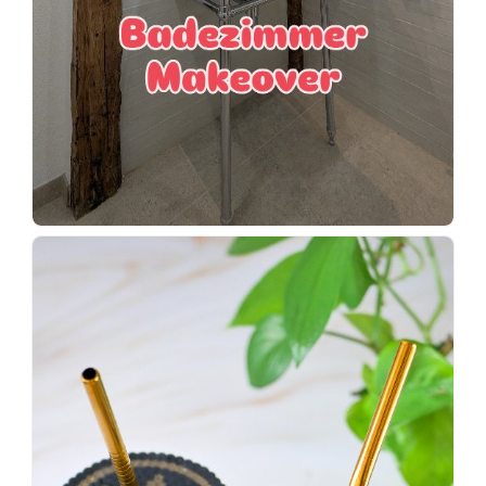
Wenn
einer
sagt,
dass
es
vorher
schöner
war,
dann
KNALLTS!