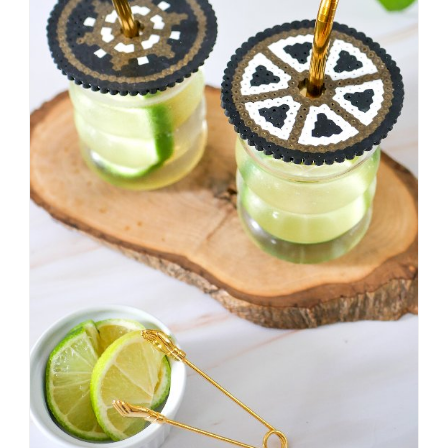
#badezimmer
#makeover
#badezimmerdesign
#renovieren
#altbau