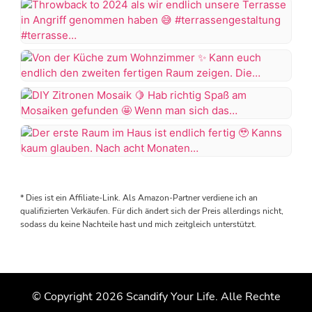
dachte
das
Projekt
Throwback
Badezimmer
to
wäre
2024
Von
abgeschlossen,
als
der
aber
wir
Küche
wie
DIY
endlich
zum
es
Zitronen
unsere
Wohnzimmer
aussieht
Mosaik
Terrasse
Der
muss
in
erste
Kann
die
Hab
Angriff
Raum
euch
Wanne
* Dies ist ein Affiliate-Link. Als Amazon-Partner verdiene ich an
richtig
genommen
im
endlich
wieder
qualifizierten Verkäufen. Für dich ändert sich der Preis allerdings nicht,
Spaß
haben
Haus
sodass du keine Nachteile hast und mich zeitgleich unterstützt.
den
rausgerissen
am
ist
zweiten
werden
Mosaiken
#terrassengestaltung
endlich
fertigen
gefunden
#terrasse
fertig
Raum
es
#terrasseinspiration
zeigen.
tropft…
Wenn
© Copyright 2026
Scandify Your Life
. Alle Rechte
Kanns
Die
man