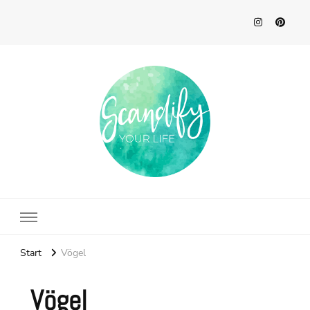
Scandify Your Life
Start
Vögel
Vögel