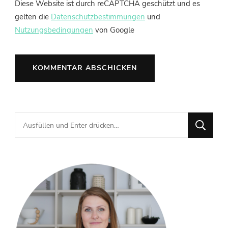
Diese Website ist durch reCAPTCHA geschützt und es
gelten die
Datenschutzbestimmungen
und
Nutzungsbedingungen
von Google
Suchst
du
nach
etwas?