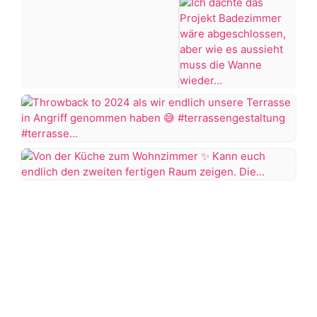
war,
#bastelidee
dann
KNALLTS!
#badezimmer
#makeover
Ich
+7 more
#badezimmerdesign
dachte
#renovieren
das
#altbau
Projekt
Throwback
Badezimmer
to
wäre
2024
Von
abgeschlossen,
als
der
aber
wir
Küche
wie
DIY
endlich
zum
es
Zitronen
unsere
Wohnzimmer
aussieht
Mosaik
Terrasse
Der
muss
in
erste
Kann
die
Hab
Angriff
Raum
euch
Wanne
richtig
genommen
im
endlich
wieder