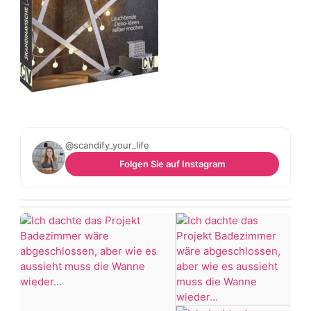
@scandify_your_life
Folgen Sie auf Instagram
Wenn
Damit
einer
die
sagt,
dass
nicht
es
ertrinken
vorher
schöner
#Bügelperlen