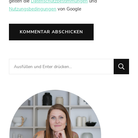
gelten die
Datenschutzbestimmungen
und
Nutzungsbedingungen
von Google
Suchst
du
nach
etwas?