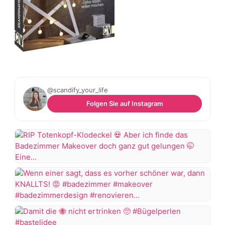
@scandify_your_life
Folgen Sie auf Instagram
RIP
Totenkopf-
Klodeckel
Wenn
Aber
einer
ich