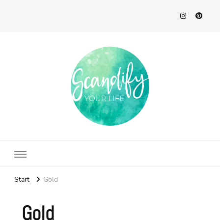
Scandify Your Life
Start
Gold
Gold