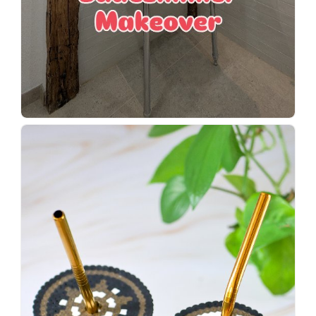
Wenn
einer
sagt,
dass
es
vorher
schöner
war,
dann
KNALLTS!
#badezimmer
#makeover