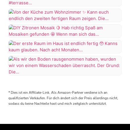
Projekt
Throwback
Badezimmer
to
wäre
2024
Von
abgeschlossen,
als
der
aber
wir
Küche
wie
DIY
endlich
zum
es
Zitronen
unsere
Wohnzimmer
aussieht
Mosaik
Terrasse
Der
muss
in
erste
Kann
die
Hab
Angriff
Raum
euch
Wanne
richtig
genommen
im
endlich
wieder
Als
Spaß
haben
Haus
den
rausgerissen
wir
am
ist
zweiten
werden
den
Mosaiken
#terrassengestaltung
* Dies ist ein Affiliate-Link. Als Amazon-Partner verdiene ich an
endlich
fertigen
Boden
gefunden
#terrasse
qualifizierten Verkäufen. Für dich ändert sich der Preis allerdings nicht,
fertig
Raum
es
rausgenommen
sodass du keine Nachteile hast und mich zeitgleich unterstützt.
#terrasseinspiration
zeigen.
tropft…
haben,
Wenn
Kanns
Die
wurden
man
kaum
Küche
wir
sich
glauben.
kommt
von
das