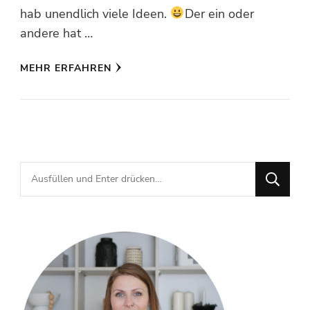
hab unendlich viele Ideen.
Der ein oder
andere hat …
MEHR ERFAHREN
Suchst
du
nach
etwas?