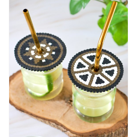
vorher
schöner
war,
dann
KNALLTS!
#badezimmer
#makeover
#badezimmerdesign
#renovieren
#altbau