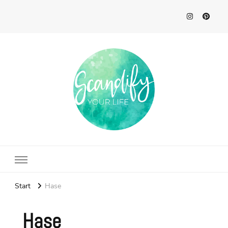
Scandify Your Life
Start
Hase
Hase