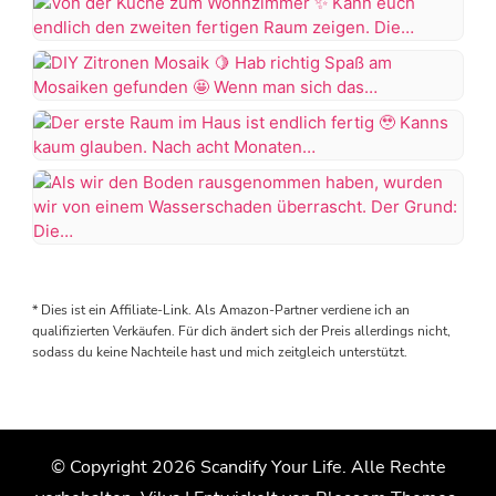
to
2024
Von
als
der
wir
Küche
DIY
endlich
zum
Zitronen
unsere
Wohnzimmer
Mosaik
Terrasse
Der
in
erste
Kann
Hab
Angriff
Raum
euch
richtig
genommen
im
endlich
Als
Spaß
haben
Haus
den
wir
am
ist
zweiten
den
Mosaiken
#terrassengestaltung
* Dies ist ein Affiliate-Link. Als Amazon-Partner verdiene ich an
endlich
fertigen
Boden
gefunden
#terrasse
qualifizierten Verkäufen. Für dich ändert sich der Preis allerdings nicht,
fertig
Raum
rausgenommen
sodass du keine Nachteile hast und mich zeitgleich unterstützt.
#terrasseinspiration
zeigen.
haben,
Wenn
Kanns
Die
wurden
man
kaum
Küche
wir
sich
glauben.
kommt
von
das
Nach
auf
© Copyright 2026
Scandify Your Life
. Alle Rechte
einem
Glas
acht
eine