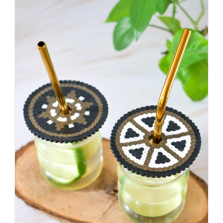
sagt,
dass
es
vorher
schöner
war,
dann
KNALLTS!
#badezimmer
#makeover
#badezimmerdesign
#renovieren
#altbau