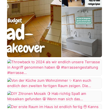
Ich
+7 more
dachte
das
Projekt
Throwback
Badezimmer
to
wäre
2024
Von
abgeschlossen,
als
der
aber
wir
Küche
wie
DIY
endlich
zum
es