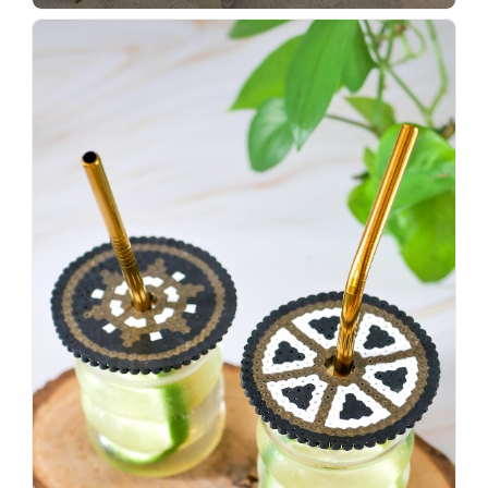
Wenn
einer
sagt,
dass
es
vorher
schöner
war,
dann
KNALLTS!
#badezimmer
#makeover
#badezimmerdesign
#renovieren
#altbau