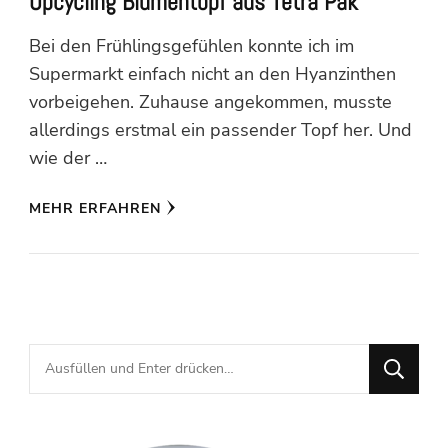
Upcycling Blumentopf aus Tetra Pak
Bei den Frühlingsgefühlen konnte ich im
Supermarkt einfach nicht an den Hyanzinthen
vorbeigehen. Zuhause angekommen, musste
allerdings erstmal ein passender Topf her. Und
wie der …
MEHR ERFAHREN
Suchst
du
nach